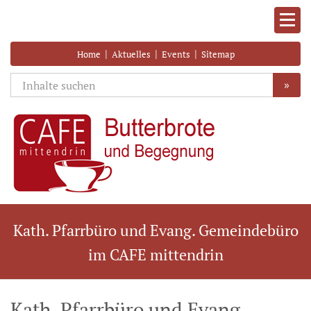
|
|
|
Home
Aktuelles
Events
Sitemap
»
Kath. Pfarrbüro und Evang. Gemeindebüro
im CAFE mittendrin
Kath. Pfarrbüro und Evang.