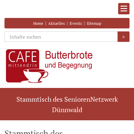
|
|
|
Home
Aktuelles
Events
Sitemap
»
Stammtisch des SeniorenNetzwerk
Dünnwald
Stammtisch des